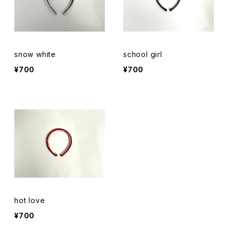
snow white
school girl
¥700
¥700
hot love
¥700